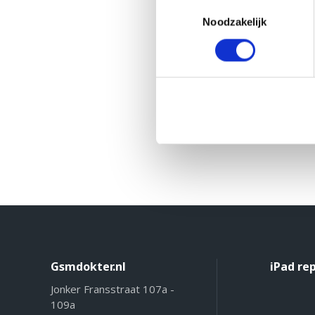
Toestemmingsselectie
Noodzakelijk
Gsmdokter.nl
iPad re
Jonker Fransstraat 107a -
109a