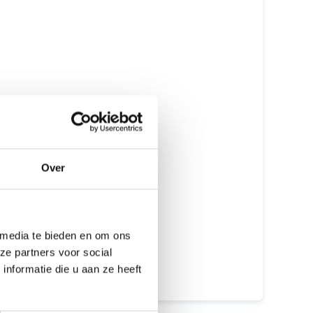
Originele onderdelen
Erkende Apple Reparateur
Gecertificeerde monteurs
Met of zonder afspraak
GEEN data verlies
Over
Meer dan 15 jaar ervaring
Beste prijs garantie
12 maanden garantie
 media te bieden en om ons
ze partners voor social
7 dagen open
nformatie die u aan ze heeft
Maak een afspraak