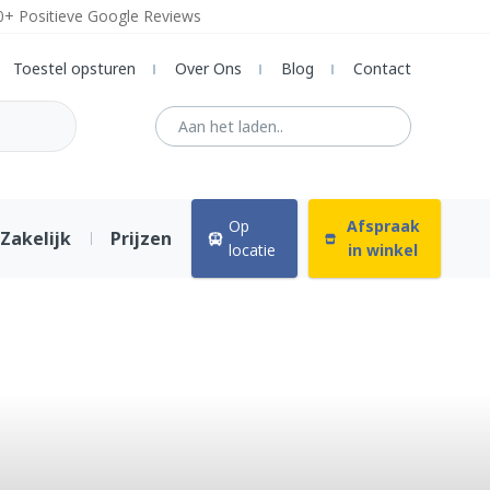
0+ Positieve Google Reviews
Toestel opsturen
Over Ons
Blog
Contact
Op
Afspraak
Zakelijk
Prijzen
locatie
in winkel