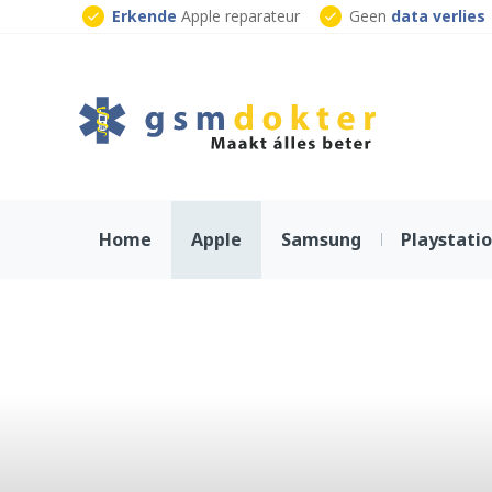
Skip
Erkende
Apple reparateur
Geen
data verlies
to
Klaar
terwijl je wacht
content
Home
Apple
Samsung
Playstati