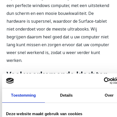
een perfecte windows computer, met een uitstekend
dun scherm en een mooie bouwkwaliteit. De
hardware is supersnel, waardoor de Surface-tablet
niet onderdoet voor de meeste ultrabooks. Wij
begrijpen daarom heel goed dat u uw computer niet
lang kunt missen en zorgen ervoor dat uw computer
weer snel werkend is, zodat u weer verder kunt
werken.
Veel voorkomende klachten
bij Microsoft Surface
Toestemming
Details
Over
Voor een snelle en professionele reparatie aan uw
Surface kunt u bij de GSM Dokter terecht. Voor een
reparatie van een kapotte scherm van een Surface
Deze website maakt gebruik van cookies