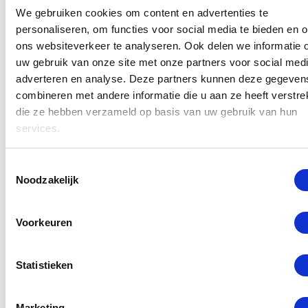
kunt u in de meeste gevallen binnen 1 a 2 uur
We gebruiken cookies om content en advertenties te
worden geholpen.
personaliseren, om functies voor social media te bieden en 
ons websiteverkeer te analyseren. Ook delen we informatie 
Ook komt het vaak voor dat andere onderdelen aan
uw gebruik van onze site met onze partners voor social medi
adverteren en analyse. Deze partners kunnen deze gegeven
de Surface kapot gaan:
combineren met andere informatie die u aan ze heeft verstrek
die ze hebben verzameld op basis van uw gebruik van hun
– Surface Book Batterij loopt snel leeg of laadt niet
services.
meer op.
– De Software van de SurfaceBook reageert traag of
Toestemmingsselectie
loop vaak vast.
Noodzakelijk
– U heeft een vlek op het LCD. Dit is het onderdeel
dat beeld geeft.
Voorkeuren
–
Moederbord reageert niet van een Microsoft
Surface
Statistieken
Over Microsoft Surface
Marketing