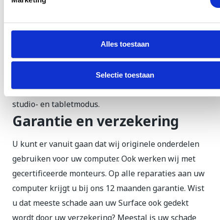
Book
Een laptop die zich aan jou aanpast
Alles toestaan
Ultralicht en veelzijdig. Werk vrijwel overal met een
batterijlevensduur tot wel 13,5 uur. De Surface Pro is
Selectie toestaan
een toonaangevende laptop met de mogelijkheid van
studio- en tabletmodus.
Garantie en verzekering
U kunt er vanuit gaan dat wij originele onderdelen
gebruiken voor uw computer. Ook werken wij met
gecertificeerde monteurs. Op alle reparaties aan uw
computer krijgt u bij ons 12 maanden garantie. Wist
u dat meeste schade aan uw Surface ook gedekt
wordt door uw verzekering? Meestal is uw schade