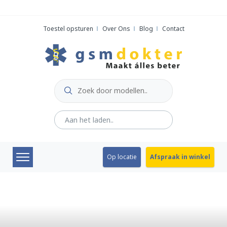
Skip
to
Toestel opsturen
Over Ons
Blog
Contact
content
Op locatie
Afspraak in winkel