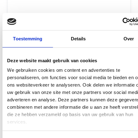
Beste prijs garantie
12 maanden garantie
7 dagen open
Toestemming
Details
Over
Maak een afspraak
Deze website maakt gebruik van cookies
We gebruiken cookies om content en advertenties te
MacBook Air M2 15-inch
personaliseren, om functies voor social media te bieden en 
reparatie
ons websiteverkeer te analyseren. Ook delen we informatie 
uw gebruik van onze site met onze partners voor social medi
adverteren en analyse. Deze partners kunnen deze gegeven
MacBook Air M2 15-inch reparatie prijzen die het
combineren met andere informatie die u aan ze heeft verstrek
meeste voorkomen zijn hieronder vermeld. Mocht u
die ze hebben verzameld op basis van uw gebruik van hun
een reparatie hebben die hieronder niet is vermeld,
services.
dan kunt u een bericht sturen via de contactpagina