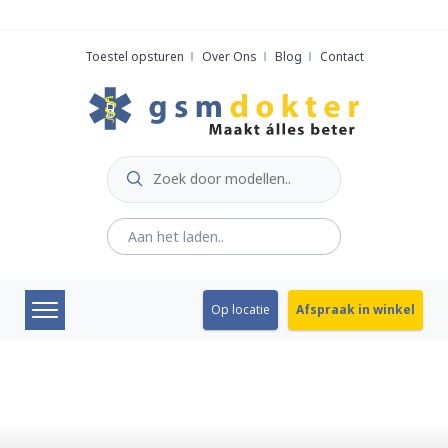
Skip
to
Toestel opsturen
Over Ons
Blog
Contact
content
Op locatie
Afspraak in winkel