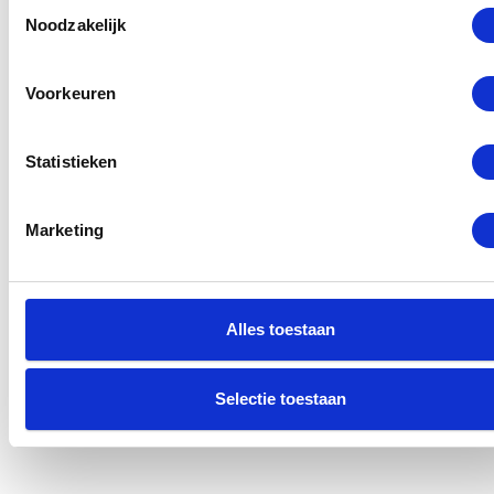
of bellen naar 010 260 00 28.
Toestemmingsselectie
Noodzakelijk
Lees meer
Voorkeuren
Selecteer een reparatie
Statistieken
Marketing
Alles toestaan
Selectie toestaan