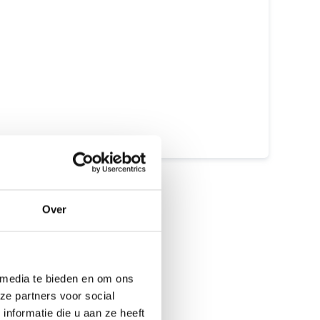
Meer dan 15 jaar ervaring
Beste prijs garantie
12 maanden garantie
7 dagen open
Maak een afspraak
Over
 media te bieden en om ons
ze partners voor social
nformatie die u aan ze heeft