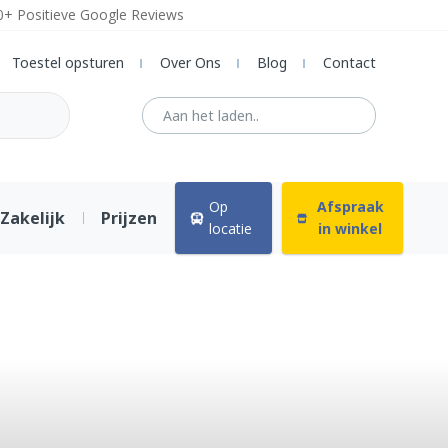
0+ Positieve Google Reviews
Toestel opsturen
Over Ons
Blog
Contact
Op
Afspraak
Zakelijk
Prijzen
locatie
in winkel