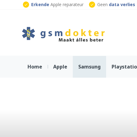
Skip
Erkende
Apple reparateur
Geen
data verlies
to
Klaar
terwijl je wacht
content
Home
Apple
Samsung
Playstati