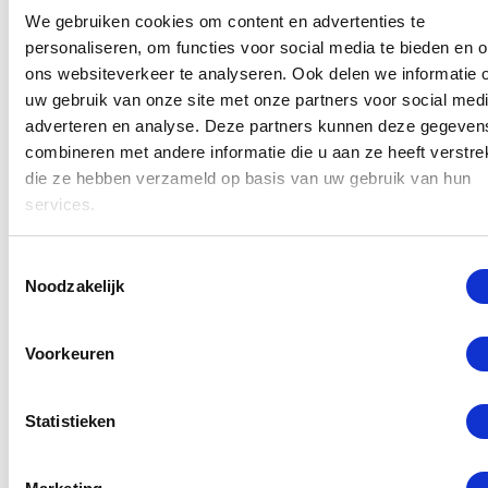
Gelukkig is dit bij ons snel en vakkundig
We gebruiken cookies om content en advertenties te
personaliseren, om functies voor social media te bieden en 
gerepareerd! Bij ons bent u uw toestel geen 2 weken
ons websiteverkeer te analyseren. Ook delen we informatie 
kwijt, maar kunt u erop wachten. Kom dus langs voor
uw gebruik van onze site met onze partners voor social medi
een scherm reparatie of als u een andere probleem
adverteren en analyse. Deze partners kunnen deze gegeven
heeft met uw OnePlus. Op het moment dat u geniet
combineren met andere informatie die u aan ze heeft verstrek
die ze hebben verzameld op basis van uw gebruik van hun
van onze heerlijke koffie gaan wij aan de slag met
services.
uw toestel. Heeft u hier een vraag over? Neem
gerust contact met ons op via ons
contactformulier
Toestemmingsselectie
of bel naar
010 260 00 28
. Ook helpen wij u zonder
Noodzakelijk
afspraak!
Voorkeuren
Lees meer
Statistieken
Selecteer een reparatie