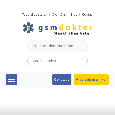
Skip
to
Toestel opsturen
Over Ons
Blog
Contact
content
Op locatie
Afspraak in winkel