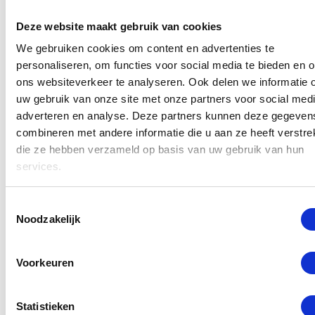
alleen gebruik wordt gemaakt van originele
Deze website maakt gebruik van cookies
onderdelen. Stel daarom uw reparatie niet uit en
We gebruiken cookies om content en advertenties te
laat direct uw toestel bij ons repareren. Als u
personaliseren, om functies voor social media te bieden en 
namelijk langer wacht met repareren, dan kan uw
ons websiteverkeer te analyseren. Ook delen we informatie 
schade erger worden. Voorkom verdere problemen
uw gebruik van onze site met onze partners voor social medi
adverteren en analyse. Deze partners kunnen deze gegeven
en extra kosten en
laat uw iPhone SE 2020
combineren met andere informatie die u aan ze heeft verstrek
repareren
. Kom vandaag nog langs met uw toestel
die ze hebben verzameld op basis van uw gebruik van hun
bij ons in de winkel.
services.
Lees meer
Toestemmingsselectie
Noodzakelijk
Selecteer een reparatie
Voorkeuren
Statistieken