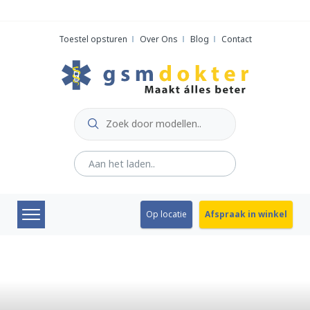
Skip
to
Toestel opsturen
Over Ons
Blog
Contact
content
Op locatie
Afspraak in winkel