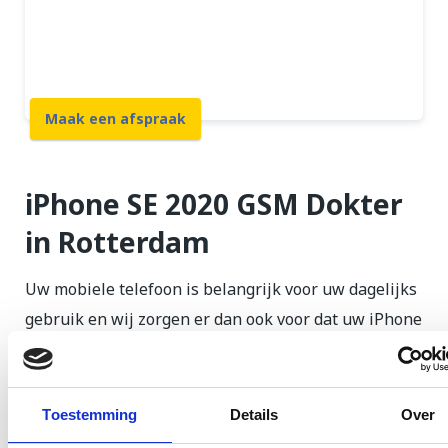
12 maanden garantie
7 dagen open
Maak een afspraak
iPhone SE 2020 GSM Dokter
in Rotterdam
Uw mobiele telefoon is belangrijk voor uw dagelijks
gebruik en wij zorgen er dan ook voor dat uw iPhone
SE 2020 op dezelfde dag gerepareerd wordt. In veel
gevallen is uw toestel klaar terwijl uw wacht. Alle
reparaties aan uw iPhone SE 2020 worden
Toestemming
Details
Over
uitgevoerd door gecertificeerde monteurs, waarbij