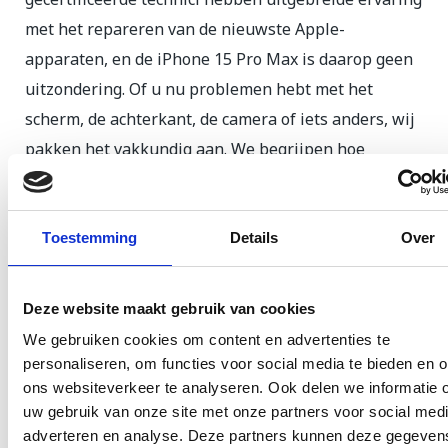
met het repareren van de nieuwste Apple-
apparaten, en de iPhone 15 Pro Max is daarop geen
uitzondering. Of u nu problemen hebt met het
scherm, de achterkant, de camera of iets anders, wij
pakken het vakkundig aan. We begrijpen hoe
belangrijk uw telefoon voor u is, daarom zorgen we
ervoor dat uw apparaat zo snel mogelijk en in
topconditie weer in uw handen is. Kies voor kwaliteit
Toestemming
Details
Over
en snelheid; kies voor GSM Dokter in Rotterdam.
Deze website maakt gebruik van cookies
Lees meer
We gebruiken cookies om content en advertenties te
personaliseren, om functies voor social media te bieden en 
ons websiteverkeer te analyseren. Ook delen we informatie 
Selecteer een reparatie
uw gebruik van onze site met onze partners voor social medi
adverteren en analyse. Deze partners kunnen deze gegeven