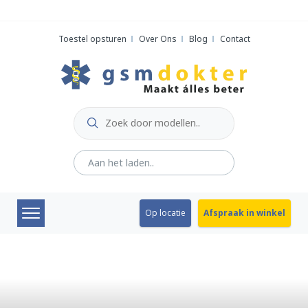
Skip
to
Toestel opsturen
Over Ons
Blog
Contact
content
Op locatie
Afspraak in winkel