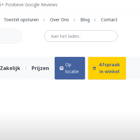
0+ Positieve Google Reviews
Toestel opsturen
Over Ons
Blog
Contact
Op
Afspraak
Zakelijk
Prijzen
locatie
in winkel