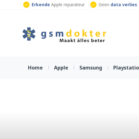
Skip
Erkende
Apple reparateur
Geen
data verlies
to
Klaar
terwijl je wacht
content
Home
Apple
Samsung
Playstati