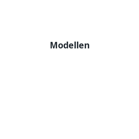
n.
r
Modellen