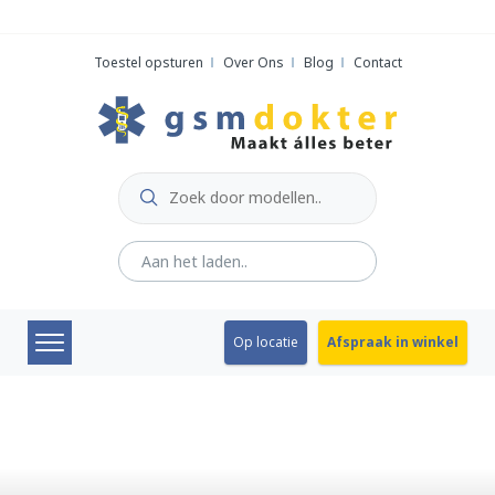
Skip
to
Toestel opsturen
Over Ons
Blog
Contact
content
Op locatie
Afspraak in winkel