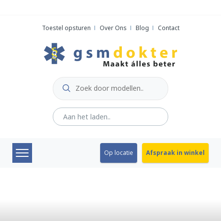
Skip
to
Toestel opsturen
Over Ons
Blog
Contact
content
Op locatie
Afspraak in winkel