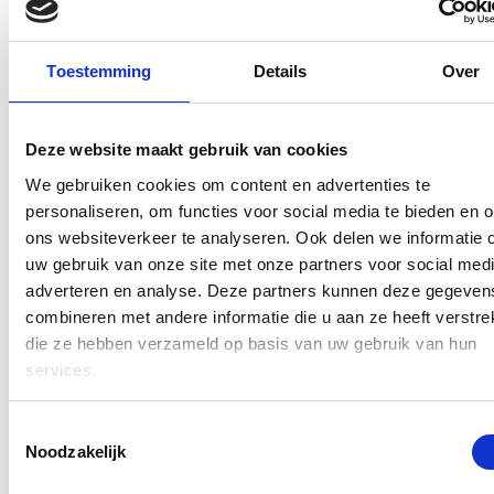
Partner Programma
, wat ons in staat stelt om
originele Apple-onderdelen te bestellen en
Toestemming
Details
Over
reparaties uit te voeren met behulp van officiële
Apple-diagnostische tools. Dit betekent dat we
Deze website maakt gebruik van cookies
reparaties uitvoeren volgens de hoogste
We gebruiken cookies om content en advertenties te
standaarden, zonder dat er waarschuwingen of
personaliseren, om functies voor social media te bieden en 
meldingen verschijnen in de instellingen van uw
ons websiteverkeer te analyseren. Ook delen we informatie 
iPhone 17 Pro Max
na de reparatie. U kunt na de
uw gebruik van onze site met onze partners voor social medi
adverteren en analyse. Deze partners kunnen deze gegeven
reparatie genieten van uw toestel met behoud van
combineren met andere informatie die u aan ze heeft verstrek
al uw gegevens.
die ze hebben verzameld op basis van uw gebruik van hun
services.
Lees meer
Toestemmingsselectie
Noodzakelijk
Selecteer een reparatie