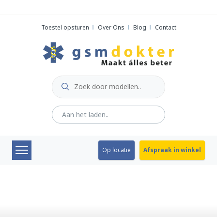
Skip
to
Toestel opsturen
Over Ons
Blog
Contact
content
Op locatie
Afspraak in winkel