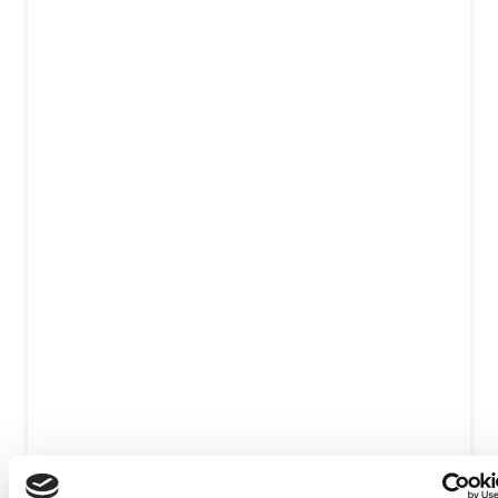
Originele onderdelen
Erkende Apple Reparateur
Gecertificeerde monteurs
Met of zonder afspraak
GEEN data verlies
Meer dan 15 jaar ervaring