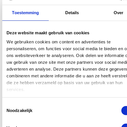
Beste prijs garantie
Toestemming
Details
Over
12 maanden garantie
7 dagen open
Deze website maakt gebruik van cookies
We gebruiken cookies om content en advertenties te
Maak een afspraak
personaliseren, om functies voor social media te bieden en 
ons websiteverkeer te analyseren. Ook delen we informatie 
uw gebruik van onze site met onze partners voor social medi
Apple Watch Series 8
adverteren en analyse. Deze partners kunnen deze gegeven
combineren met andere informatie die u aan ze heeft verstrek
Reparatie in Rotterdam
die ze hebben verzameld op basis van uw gebruik van hun
services.
Het is vervelend als uw watch kapot valt of het niet
meer doet. Vaak gaat het scherm kapot als uw watch
Toestemmingsselectie
is gevallen. Uw Apple Watch is in meeste gevallen
Noodzakelijk
zelfde dag nog gerepareerd. Plan een afspraak in of