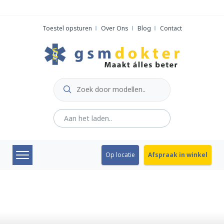
Skip
to
Toestel opsturen
Over Ons
Blog
Contact
content
Op locatie
Afspraak in winkel