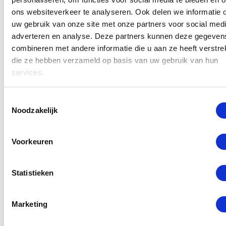
toestel worden door gecertificeerde monteurs
ons websiteverkeer te analyseren. Ook delen we informatie 
uitgevoerd met alleen originele Samsung A36
uw gebruik van onze site met onze partners voor social medi
onderdelen. Daarnaast blijven de gegevens op uw
adverteren en analyse. Deze partners kunnen deze gegeven
toestel zoals ze waren, dus geen data verlies tijdens
combineren met andere informatie die u aan ze heeft verstrek
die ze hebben verzameld op basis van uw gebruik van hun
de
reparatie van een Samsung A36
! Stel uw
services.
reparatie daarom niet uit en voorkom ergere schade,
kom vandaag nog langs bij GSM Dokter in
Toestemmingsselectie
Rotterdam.
Noodzakelijk
Lees meer
Voorkeuren
Statistieken
Selecteer een reparatie
Marketing