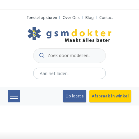
Skip
to
Toestel opsturen
Over Ons
Blog
Contact
content
Op locatie
Afspraak in winkel