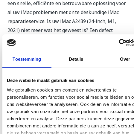
een snelle, efficiënte en betrouwbare oplossing voor
al uw iMac problemen met onze deskundige iMac
reparatieservice. Is uw iMac A2439 (24-inch, M1,
2021) niet meer wat het geweest is? Een defect
scherm, problemen met de software of een
uitgevallen poort? Zoek niet verder! GSM Dokter is
dé plek voor een snelle en professionele iMac
Toestemming
Details
Over
reparatie. Aangesloten bij Apple en gecertificeerde
Mac monteurs.
Deze website maakt gebruik van cookies
Is een defecte iMac een onderbreking voor uw
We gebruiken cookies om content en advertenties te
personaliseren, om functies voor social media te bieden en 
bedrijfsvoering? GSM Dokter begrijpt dat tijd geld is
ons websiteverkeer te analyseren. Ook delen we informatie 
in de zakelijke wereld. Daarom bieden wij nu een
uw gebruik van onze site met onze partners voor social medi
exclusieve dienst aan voor zakelijke klanten:
iMac
adverteren en analyse. Deze partners kunnen deze gegeven
reparatie
op uw locatie.
combineren met andere informatie die u aan ze heeft verstrek
die ze hebben verzameld op basis van uw gebruik van hun