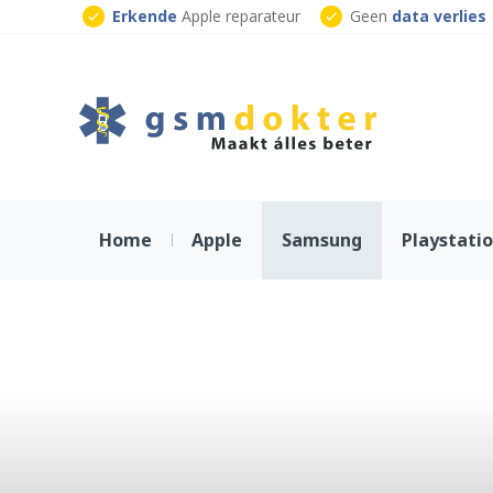
Skip
Erkende
Apple reparateur
Geen
data verlies
to
Klaar
terwijl je wacht
content
Home
Apple
Samsung
Playstati