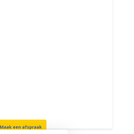
Originele onderdelen
Erkende Apple Reparateur
Gecertificeerde monteurs
Met of zonder afspraak
GEEN data verlies
Meer dan 15 jaar ervaring
Beste prijs garantie
12 maanden garantie
7 dagen open
Maak een afspraak