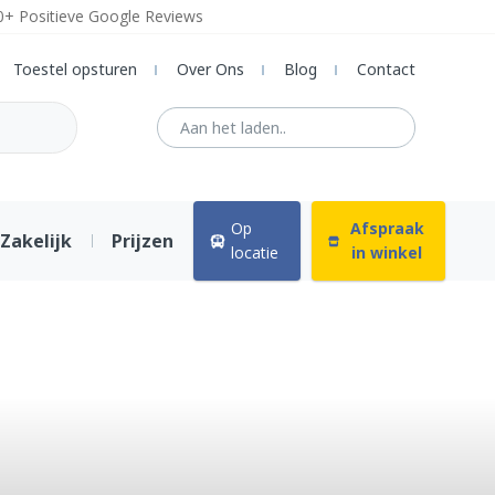
0+ Positieve Google Reviews
Toestel opsturen
Over Ons
Blog
Contact
Op
Afspraak
Zakelijk
Prijzen
locatie
in winkel