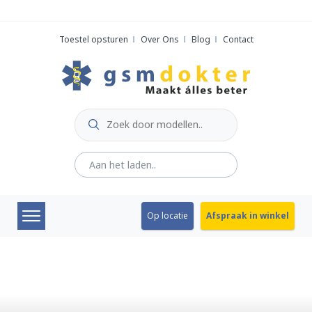
Skip
to
Toestel opsturen
Over Ons
Blog
Contact
content
Op locatie
Afspraak in winkel