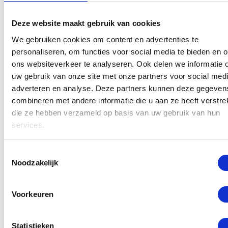
volgende gevallen van toepassing:
Deze website maakt gebruik van cookies
– Scherm laten vervangen wegens onopzettelijke
We gebruiken cookies om content en advertenties te
schade of verkeerd gebruik.
personaliseren, om functies voor social media te bieden en 
– MacBook Pro A1398 is stuk door druk schade.
ons websiteverkeer te analyseren. Ook delen we informatie 
– Het scherm reageert niet meer of uw MacBook Pro
uw gebruik van onze site met onze partners voor social medi
geeft geen beeld.
adverteren en analyse. Deze partners kunnen deze gegeven
combineren met andere informatie die u aan ze heeft verstrek
– U heeft een inkt vlek op het LCD van uw Macbook
die ze hebben verzameld op basis van uw gebruik van hun
pro. Dit is het onderdeel dat beeld geeft.
services.
Als uw MacBook Pro behalve aan het scherm ook
Toestemmingsselectie
nog andere schades heeft, vindt u hieronder wat de
Noodzakelijk
reparatiekosten zijn. Deze reparaties worden
uitgevoerd met originele Apple onderdelen door een
Voorkeuren
gecertificeerde monteur van de GSM Dokter.
Statistieken