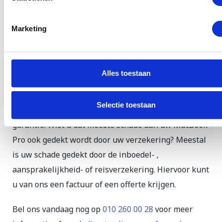
Garantie en verzekering
voor MacBook Pro
Marketing
reparaties
U kunt er vanuit gaan dat wij originele onderdelen
Alles toestaan
gebruiken voor uw MacBook Pro. Ook werken wij
met gecertificeerde monteurs. Op alle reparaties aan
Selectie toestaan
uw MacBook Pro krijgt u bij ons 3 maanden
garantie. Wist u dat meeste schade aan uw MacBook
Pro ook gedekt wordt door uw verzekering? Meestal
is uw schade gedekt door de inboedel- ,
aansprakelijkheid- of reisverzekering. Hiervoor kunt
u van ons een factuur of een offerte krijgen.
Bel ons vandaag nog op
010 260 00 28
voor meer