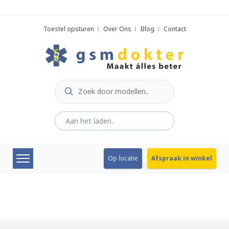
Skip
to
Toestel opsturen
Over Ons
Blog
Contact
content
Op locatie
Afspraak in winkel