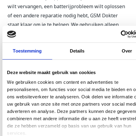
wilt vervangen, een batterijprobleem wilt oplossen
of een andere reparatie nodig hebt, GSM Dokter
staat klaar om je te helpen. We gebruiken alleen
originele HP onderdelen, zodat je je geen zorgen
hoeft te maken over toekomstige problemen.
Toestemming
Details
Over
Bovendien bieden we 12 maanden garantie op alle
reparaties.
Deze website maakt gebruik van cookies
Waarom GSM Dokter?
We gebruiken cookies om content en advertenties te
personaliseren, om functies voor social media te bieden en 
Deskundige reparateurs:
Onze technici zijn
ons websiteverkeer te analyseren. Ook delen we informatie 
gespecialiseerd in het repareren van HP
uw gebruik van onze site met onze partners voor social medi
laptops en hebben de kennis en ervaring om je
adverteren en analyse. Deze partners kunnen deze gegeven
apparaat snel weer in topconditie te krijgen.
combineren met andere informatie die u aan ze heeft verstrek
die ze hebben verzameld op basis van uw gebruik van hun
Snelle service:
In de meeste gevallen kunnen
services.