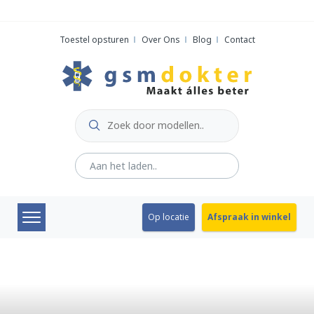
Skip
to
Toestel opsturen
Over Ons
Blog
Contact
content
Op locatie
Afspraak in winkel