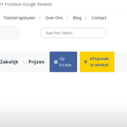
0+ Positieve Google Reviews
Toestel opsturen
Over Ons
Blog
Contact
Op
Afspraak
Zakelijk
Prijzen
locatie
in winkel