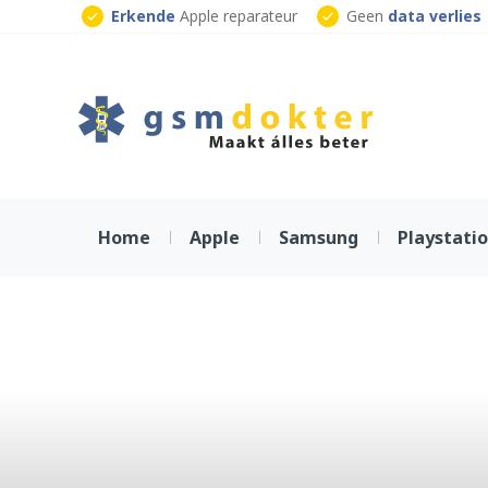
Skip
Erkende
Apple reparateur
Geen
data verlies
to
Klaar
terwijl je wacht
content
Home
Apple
Samsung
Playstati