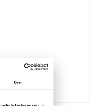
Originele onderdelen
Erkende Apple Reparateur
Gecertificeerde monteurs
Met of zonder afspraak
GEEN data verlies
Meer dan 15 jaar ervaring
Beste prijs garantie
12 maanden garantie
Over
7 dagen open
Maak een afspraak
 media te bieden en om ons