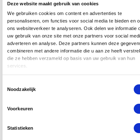
Deze website maakt gebruik van cookies
Dit houdt in dat na een reparatie geen melding
We gebruiken cookies om content en advertenties te
zichtbaar is in de instellingen van uw toestel na
personaliseren, om functies voor social media te bieden en 
vervanging van een onderdeel dat via Apple
ons websiteverkeer te analyseren. Ook delen we informatie 
uw gebruik van onze site met onze partners voor social medi
programma is gerepareerd. Hiermee onderscheiden
adverteren en analyse. Deze partners kunnen deze gegeven
wij ons van andere reparateurs en hebben erkende
combineren met andere informatie die u aan ze heeft verstrek
medewerkers die (Apple Certified iOS Technician) en
die ze hebben verzameld op basis van uw gebruik van hun
ACMT (Apple Certified Macintosh Technician) zijn.
services.
Meer info hierover vindt u hier.
Toestemmingsselectie
Heeft u schade aan uw MacBook Pro A2442 ? Loop
Noodzakelijk
niet langer met een kapotte MacBook Pro rond. Niet
laten repareren of te laat actie ondernemen, kan
Voorkeuren
voor verdere problemen zorgen binnen uw
MacBook. Vermijdt deze extra kosten en kom gauw
Statistieken
langs voor een reparatie aan uw MacBook Pro 14