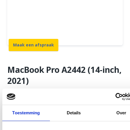
Beste prijs garantie
12 maanden garantie
7 dagen open
Maak een afspraak
MacBook Pro A2442 (14-inch,
2021)
GSM Dokter is aangesloten bij Apple onder
Independent Repair Provider Program. Dit houdt in
dat we als onafhankelijk reparatie bedrijf
Toestemming
Details
Over
onderdelen rechtstreeks bij Apple kunnen bestellen
en reparaties uitvoeren met Apple diagnose tools.