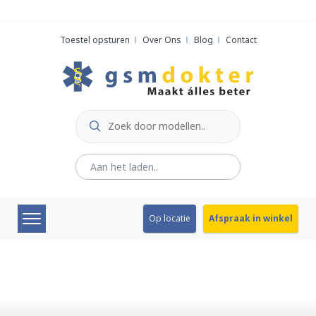
Skip
to
Toestel opsturen
Over Ons
Blog
Contact
content
Op locatie
Afspraak in winkel