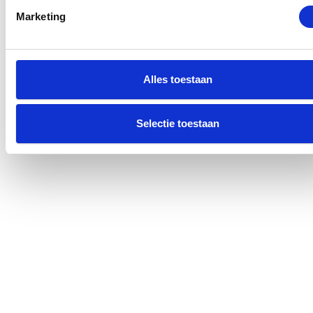
inch.
Marketing
Lees meer
Alles toestaan
Selecteer een reparatie
Selectie toestaan