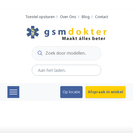
Skip
to
Toestel opsturen
Over Ons
Blog
Contact
content
Op locatie
Afspraak in winkel