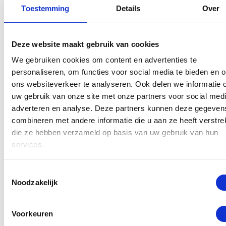
onderdelen rechtstreeks bij Apple kunnen bestellen
Toestemming
Details
Over
en reparaties uitvoeren met Apple diagnose tools.
Dit houdt in dat na een reparatie geen melding
Deze website maakt gebruik van cookies
zichtbaar is in de instellingen van uw toestel na
We gebruiken cookies om content en advertenties te
vervanging van een onderdeel dat via Apple
personaliseren, om functies voor social media te bieden en 
programma is gerepareerd. Hiermee onderscheiden
ons websiteverkeer te analyseren. Ook delen we informatie 
wij ons van andere reparateurs en hebben erkende
uw gebruik van onze site met onze partners voor social medi
adverteren en analyse. Deze partners kunnen deze gegeven
medewerkers die (Apple Certified iOS Technician) en
combineren met andere informatie die u aan ze heeft verstrek
ACMT (Apple Certified Macintosh Technician) zijn.
die ze hebben verzameld op basis van uw gebruik van hun
Meer info hierover vindt u hier.
services.
Heeft u schade aan uw MacBook Pro A2141 ? De
Toestemmingsselectie
reparaties worden uitgevoerd meestal binnen 1 dag
Noodzakelijk
door gecertificeerde monteurs, waarbij er alleen
gebruik wordt gemaakt van originele onderdelen.
Voorkeuren