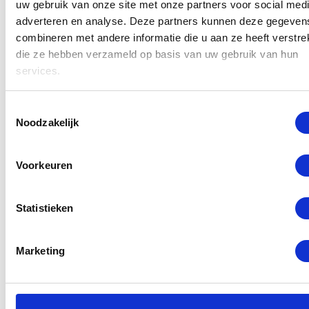
uw gebruik van onze site met onze partners voor social medi
aan uw toestel worden door gecertificeerde
adverteren en analyse. Deze partners kunnen deze gegeven
monteurs uitgevoerd met alleen originele Huawei
combineren met andere informatie die u aan ze heeft verstrek
die ze hebben verzameld op basis van uw gebruik van hun
onderdelen. Stel uw reparatie daarom niet uit en
services.
voorkom ergere schade, kom vandaag nog langs bij
GSM Dokter in Rotterdam Centrum.
Toestemmingsselectie
Noodzakelijk
Lees meer
Voorkeuren
Selecteer een reparatie
Statistieken
Marketing