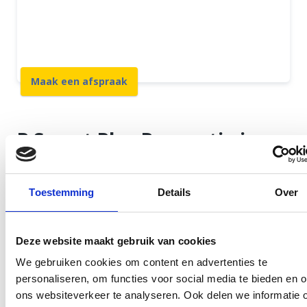
12 maanden garantie
7 dagen open
Maak een afspraak
P Smart Plus Reparatie in
Rotterdam Centrum
Toestemming
Details
Over
U wilt uw toestel snel en goed gerepareerd terug en
daar zorgen wij bij GSM Dokter dagelijks voor.
Sterker nog, u kunt wachten terwijl wij uw Huawei
Deze website maakt gebruik van cookies
vakkundig repareren. Onze winkel biedt voldoende
We gebruiken cookies om content en advertenties te
personaliseren, om functies voor social media te bieden en 
ruimte om op uw toestel te wachten en om te
ons websiteverkeer te analyseren. Ook delen we informatie 
genieten van een lekkere kop koffie. Alle reparaties