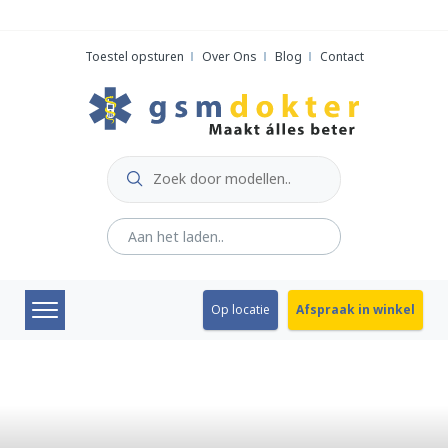
Skip
to
Toestel opsturen
Over Ons
Blog
Contact
content
Op locatie
Afspraak in winkel