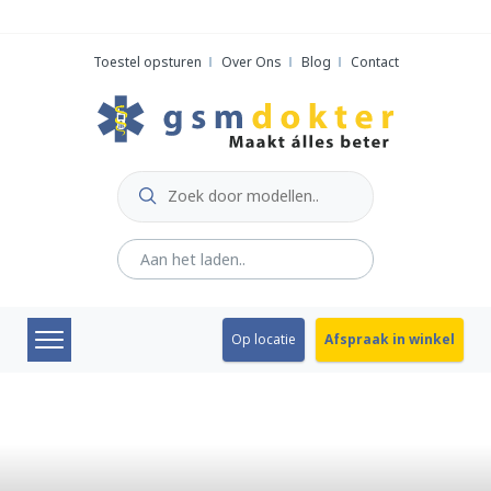
Skip
to
Toestel opsturen
Over Ons
Blog
Contact
content
Op locatie
Afspraak in winkel