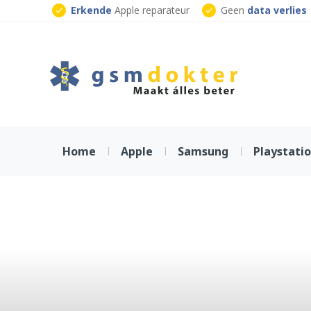
Skip
Erkende
Apple reparateur
Geen
data verlies
to
Klaar
terwijl je wacht
content
Home
Apple
Samsung
Playstati