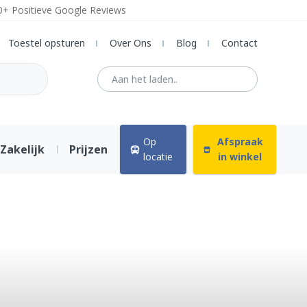
0+ Positieve Google Reviews
Toestel opsturen
Over Ons
Blog
Contact
Op
Afspraak
Zakelijk
Prijzen
locatie
in winkel