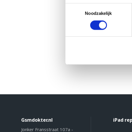
Toestemmingsselectie
Noodzakelijk
Gsmdokter.nl
iPad re
Jonker Fransstraat 107a -