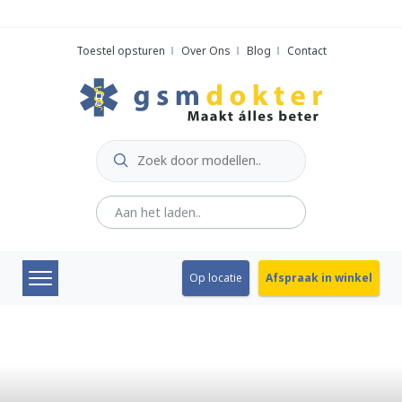
Skip
to
Toestel opsturen
Over Ons
Blog
Contact
content
Op locatie
Afspraak in winkel