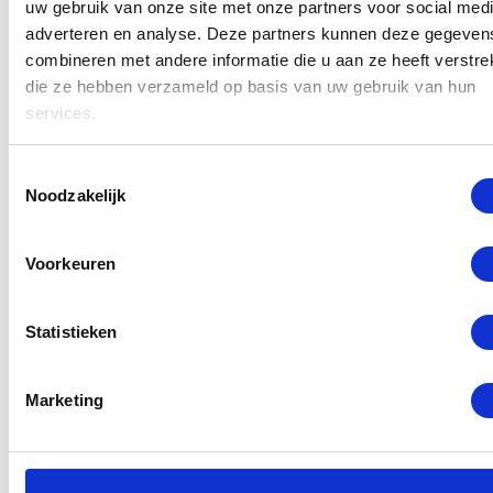
uw gebruik van onze site met onze partners voor social medi
aan uw toestel worden door gecertificeerde
adverteren en analyse. Deze partners kunnen deze gegeven
monteurs uitgevoerd met alleen originele Huawei
combineren met andere informatie die u aan ze heeft verstrek
die ze hebben verzameld op basis van uw gebruik van hun
onderdelen. Stel uw reparatie daarom niet uit en
services.
voorkom ergere schade, kom vandaag nog langs bij
GSM Dokter in Rotterdam Centrum.
Toestemmingsselectie
Noodzakelijk
Lees meer
Voorkeuren
Selecteer een reparatie
Statistieken
Marketing