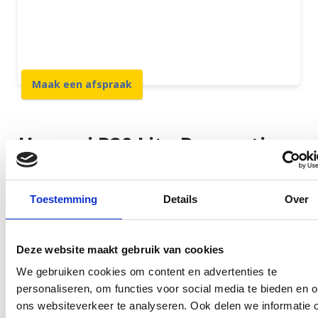
12 maanden garantie
7 dagen open
Maak een afspraak
Huawei P20 Lite Reparatie
in Rotterdam Centrum
Toestemming
Details
Over
U wilt uw toestel snel en goed gerepareerd terug en
daar zorgen wij bij GSM Dokter dagelijks voor.
Sterker nog, u kunt wachten terwijl wij uw Huawei
Deze website maakt gebruik van cookies
vakkundig repareren. Onze winkel biedt voldoende
We gebruiken cookies om content en advertenties te
personaliseren, om functies voor social media te bieden en 
ruimte om op uw toestel te wachten en om te
ons websiteverkeer te analyseren. Ook delen we informatie 
genieten van een lekkere kop koffie. Alle reparaties