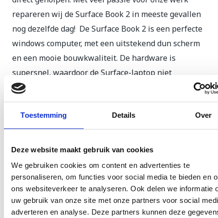
repareren wij de Surface Book 2 in meeste gevallen
nog dezelfde dag!
De Surface Book 2 is een perfecte
windows computer, met een uitstekend dun scherm
en een mooie bouwkwaliteit. De hardware is
supersnel, waardoor de Surface-laptop niet
onderdoet voor de meeste ultrabooks. Wij begrijpen
daarom heel goed dat u uw laptop niet lang kunt
Toestemming
Details
Over
missen en zorgen ervoor dat uw laptop weer snel
werkend is, zodat u weer verder kunt werken.
Deze website maakt gebruik van cookies
Surface Book reparatie in
We gebruiken cookies om content en advertenties te
Rotterdam of stuur uw
personaliseren, om functies voor social media te bieden en 
ons websiteverkeer te analyseren. Ook delen we informatie 
toestel op
uw gebruik van onze site met onze partners voor social medi
adverteren en analyse. Deze partners kunnen deze gegeven
Kom voor uw Surface Book 2 reparatie langs in onze