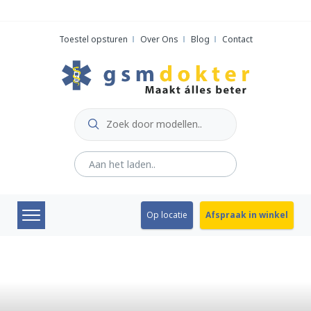
Skip
to
Toestel opsturen
Over Ons
Blog
Contact
content
Op locatie
Afspraak in winkel