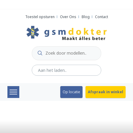
Skip
to
Toestel opsturen
Over Ons
Blog
Contact
content
Op locatie
Afspraak in winkel