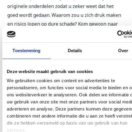
originele onderdelen zodat u zeker weet dat het
goed wordt gedaan. Waarom zou u zich druk maken
en risico lopen op dure schade? Kom gewoon naar
ons toe en we
repareren uw iPhone 14
meteen. We
begrijpen dat uw tijd kostbaar is, dus we zorgen
ervoor dat uw telefoon snel weer als nieuw is. Kom
Toestemming
Details
Over
vandaag nog naar onze winkel en we brengen uw
telefoon weer tot leven.
Deze website maakt gebruik van cookies
We gebruiken cookies om content en advertenties te
Lees meer
personaliseren, om functies voor social media te bieden en 
ons websiteverkeer te analyseren. Ook delen we informatie 
uw gebruik van onze site met onze partners voor social medi
Selecteer een reparatie
adverteren en analyse. Deze partners kunnen deze gegeven
combineren met andere informatie die u aan ze heeft verstrek
die ze hebben verzameld op basis van uw gebruik van hun
services.