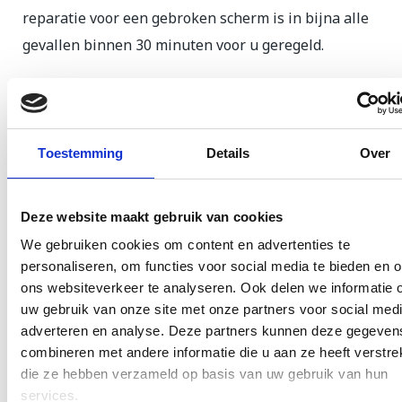
reparatie voor een gebroken scherm is in bijna alle
gevallen binnen 30 minuten voor u geregeld.
Xiaomi Mi 9T scherm reparatie is in de volgende
gevallen van toepassing:
Toestemming
Details
Over
Uw scherm laten vervangen wegens een
ongeluk of onjuist gebruik.
Het scherm van uw Xiaomi Mi 9T is beschadigd
Deze website maakt gebruik van cookies
door drukschade.
We gebruiken cookies om content en advertenties te
personaliseren, om functies voor social media te bieden en 
Het scherm reageert niet meer en/of uw Xiaomi
ons websiteverkeer te analyseren. Ook delen we informatie 
Mi 9T blijft volledig zwart.
uw gebruik van onze site met onze partners voor social medi
U heeft een vlek op het LCD scherm waardoor
adverteren en analyse. Deze partners kunnen deze gegeven
uw weergave niet meer goed is.
combineren met andere informatie die u aan ze heeft verstrek
die ze hebben verzameld op basis van uw gebruik van hun
Als uw toestel behalve aan het scherm ook nog
services.