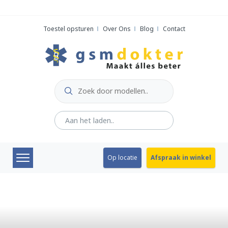
Skip
to
Toestel opsturen
Over Ons
Blog
Contact
content
Op locatie
Afspraak in winkel