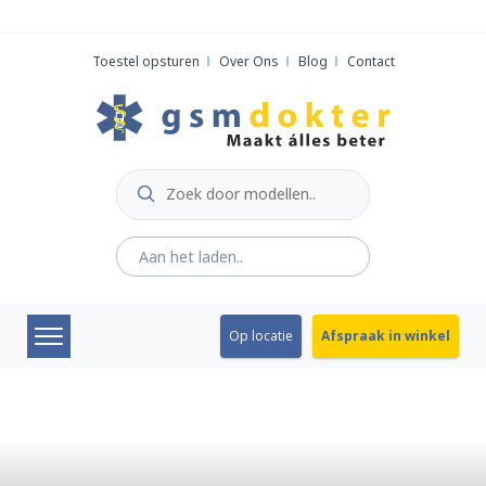
Skip
to
Toestel opsturen
Over Ons
Blog
Contact
content
Op locatie
Afspraak in winkel