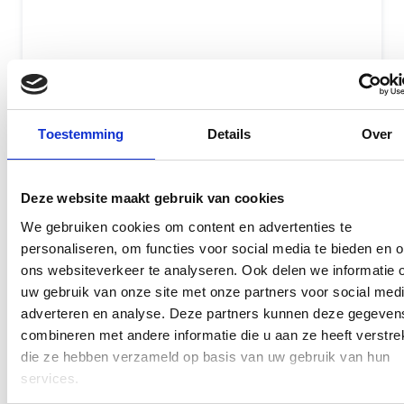
12 maanden garantie
7 dagen open
Maak een afspraak
Toestemming
Details
Over
iPad Mini 3 Reparaties GSM
Deze website maakt gebruik van cookies
Dokter in Rotterdam
We gebruiken cookies om content en advertenties te
personaliseren, om functies voor social media te bieden en 
Uw toestel is belangrijk voor uw dagelijks gebruik
ons websiteverkeer te analyseren. Ook delen we informatie 
en wij zorgen er dan ook voor dat uw iPad Mini 3 op
uw gebruik van onze site met onze partners voor social medi
dezelfde dag gerepareerd wordt. In veel gevallen is
adverteren en analyse. Deze partners kunnen deze gegeven
combineren met andere informatie die u aan ze heeft verstrek
uw toestel klaar terwijl uw wacht. Alle reparaties
die ze hebben verzameld op basis van uw gebruik van hun
aan uw iPad Mini 3 worden uitgevoerd door
services.
gecertificeerde monteurs, waarbij alleen gebruik