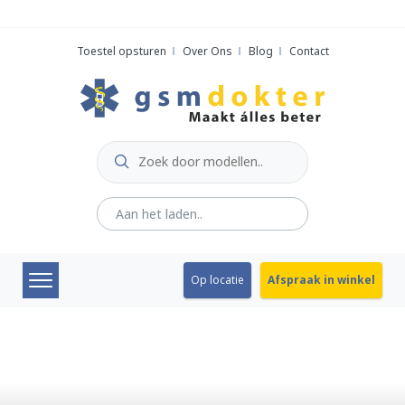
Skip
to
Toestel opsturen
Over Ons
Blog
Contact
content
Op locatie
Afspraak in winkel