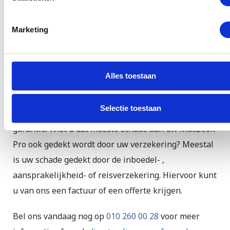
Garantie en verzekering
voor MacBook Pro
Marketing
reparaties
U kunt er vanuit gaan dat wij originele onderdelen
Alles toestaan
gebruiken voor uw MacBook Pro. Ook werken wij
met gecertificeerde monteurs. Op alle reparaties aan
Selectie toestaan
uw MacBook Pro krijgt u bij ons 3 maanden
garantie. Wist u dat meeste schade aan uw MacBook
Pro ook gedekt wordt door uw verzekering? Meestal
is uw schade gedekt door de inboedel- ,
aansprakelijkheid- of reisverzekering. Hiervoor kunt
u van ons een factuur of een offerte krijgen.
Bel ons vandaag nog op
010 260 00 28
voor meer