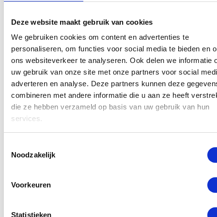
volgende gevallen van toepassing:
Deze website maakt gebruik van cookies
– Scherm laten vervangen wegens onopzettelijke
We gebruiken cookies om content en advertenties te
schade of verkeerd gebruik.
personaliseren, om functies voor social media te bieden en 
– MacBook Pro A1502 is stuk door druk schade.
ons websiteverkeer te analyseren. Ook delen we informatie 
– Het scherm reageert niet meer of uw MacBook Pro
uw gebruik van onze site met onze partners voor social medi
geeft geen beeld.
adverteren en analyse. Deze partners kunnen deze gegeven
combineren met andere informatie die u aan ze heeft verstrek
– U heeft een inkt vlek op het LCD van uw Macbook
die ze hebben verzameld op basis van uw gebruik van hun
pro. Dit is het onderdeel dat beeld geeft.
services.
Als uw MacBook Pro behalve aan het scherm ook
Toestemmingsselectie
nog andere schades heeft, vindt u hieronder wat de
Noodzakelijk
reparatiekosten zijn. Deze reparaties worden
uitgevoerd met originele Apple onderdelen door een
Voorkeuren
gecertificeerde monteur van de GSM Dokter.
Statistieken