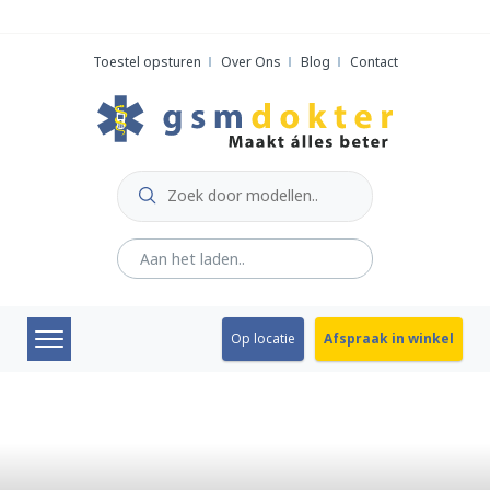
Skip
to
Toestel opsturen
Over Ons
Blog
Contact
content
Op locatie
Afspraak in winkel