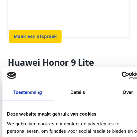
12 maanden garantie
7 dagen open
Maak een afspraak
Huawei Honor 9 Lite
Reparatie in Rotterdam
Centrum
Toestemming
Details
Over
U wilt uw toestel snel en goed gerepareerd terug en
daar zorgen wij bij GSM Dokter dagelijks voor.
Deze website maakt gebruik van cookies
Sterker nog, u kunt wachten terwijl wij uw Huawei
We gebruiken cookies om content en advertenties te
vakkundig repareren. Onze winkel biedt voldoende
personaliseren, om functies voor social media te bieden en 
ruimte om op uw toestel te wachten en om te