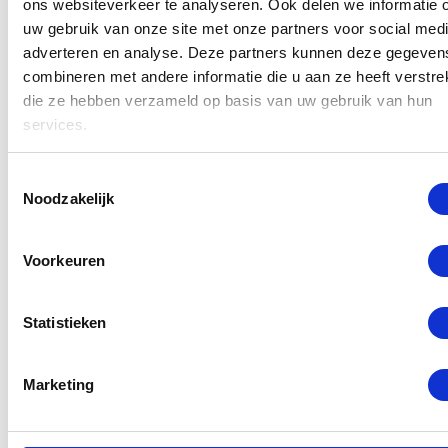
ons websiteverkeer te analyseren. Ook delen we informatie 
genieten van een lekkere kop koffie. Alle reparaties
uw gebruik van onze site met onze partners voor social medi
adverteren en analyse. Deze partners kunnen deze gegeven
aan uw toestel worden door gecertificeerde
combineren met andere informatie die u aan ze heeft verstrek
monteurs uitgevoerd met alleen originele Huawei
die ze hebben verzameld op basis van uw gebruik van hun
onderdelen. Stel uw reparatie daarom niet uit en
services.
voorkom ergere schade, kom vandaag nog langs bij
GSM Dokter in Rotterdam Centrum.
Toestemmingsselectie
Noodzakelijk
Lees meer
Voorkeuren
Selecteer een reparatie
Statistieken
Marketing