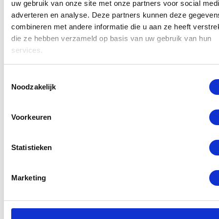
uw gebruik van onze site met onze partners voor social medi
aan uw toestel worden door gecertificeerde
adverteren en analyse. Deze partners kunnen deze gegeven
monteurs uitgevoerd met alleen originele Huawei
combineren met andere informatie die u aan ze heeft verstrek
die ze hebben verzameld op basis van uw gebruik van hun
onderdelen. Stel uw reparatie daarom niet uit en
services.
voorkom ergere schade, kom vandaag nog langs bij
GSM Dokter in Rotterdam Centrum.
Toestemmingsselectie
Noodzakelijk
Lees meer
Voorkeuren
Selecteer een reparatie
Statistieken
Marketing