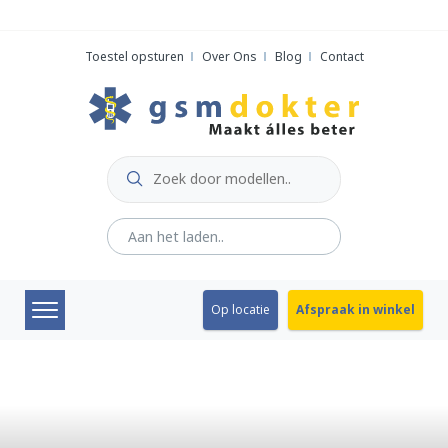
Skip
to
Toestel opsturen
Over Ons
Blog
Contact
content
Op locatie
Afspraak in winkel