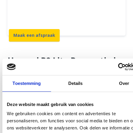
12 maanden garantie
7 dagen open
Maak een afspraak
Huawei P9 Lite Reparatie in
Rotterdam Centrum
Toestemming
Details
Over
U wilt uw toestel snel en goed gerepareerd terug en
daar zorgen wij bij GSM Dokter dagelijks voor.
Sterker nog, u kunt wachten terwijl wij uw Huawei
Deze website maakt gebruik van cookies
vakkundig repareren. Onze winkel biedt voldoende
We gebruiken cookies om content en advertenties te
personaliseren, om functies voor social media te bieden en 
ruimte om op uw toestel te wachten en om te
ons websiteverkeer te analyseren. Ook delen we informatie 
genieten van een lekkere kop koffie. Alle reparaties