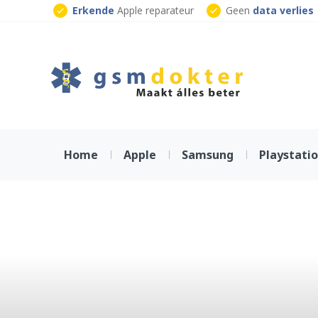
Skip
Erkende
Apple reparateur
Geen
data verlies
to
Klaar
terwijl je wacht
content
Home
Apple
Samsung
Playstati