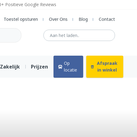
0+ Positieve Google Reviews
Toestel opsturen
Over Ons
Blog
Contact
Op
Afspraak
Zakelijk
Prijzen
locatie
in winkel