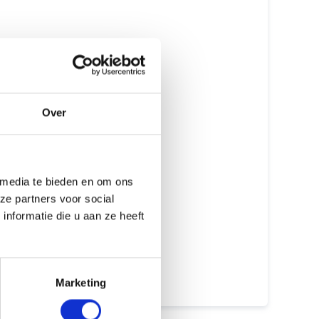
Originele onderdelen
Erkende Apple Reparateur
Gecertificeerde monteurs
Over
Met of zonder afspraak
GEEN data verlies
Meer dan 15 jaar ervaring
 media te bieden en om ons
ze partners voor social
Beste prijs garantie
nformatie die u aan ze heeft
12 maanden garantie
7 dagen open
Marketing
Maak een afspraak