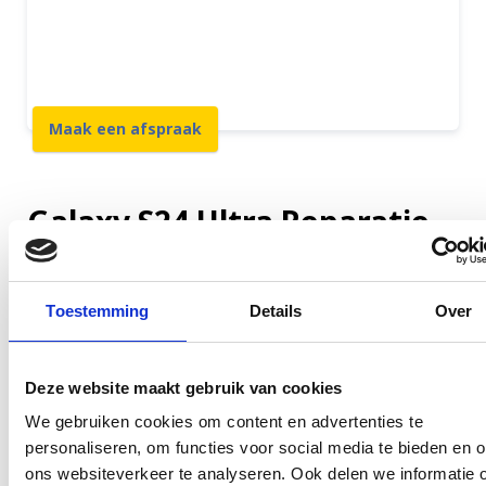
12 maanden garantie
7 dagen open
Maak een afspraak
Galaxy S24 Ultra Reparatie
Samsung S24 Ultra scherm kapot of andere
problemen? Geen probleem! Wij repareren uw
Toestemming
Details
Over
Samsung S24 Ultra met 100% originele onderdelen
en zonder verlies van uw gegevens. Reparatie klaar
Deze website maakt gebruik van cookies
terwijl u wacht binnen slechts 30 minuten! Wij zijn 7
We gebruiken cookies om content en advertenties te
dagen per week geopend en bieden een snelle
personaliseren, om functies voor social media te bieden en 
service met de zekerheid van uw gegevens.
Kom
ons websiteverkeer te analyseren. Ook delen we informatie 