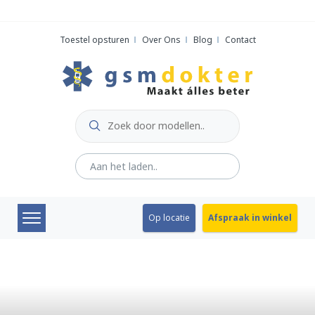
Skip
to
Toestel opsturen
Over Ons
Blog
Contact
content
Op locatie
Afspraak in winkel