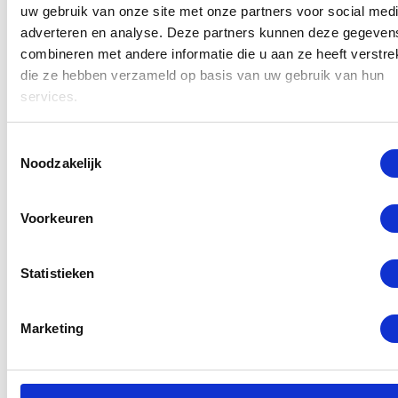
langs
in onze winkel in Rotterdam of stuur
uw gebruik van onze site met onze partners voor social medi
adverteren en analyse. Deze partners kunnen deze gegeven
eenvoudig uw toestel op via onze
gratis opstuur
combineren met andere informatie die u aan ze heeft verstrek
service.
die ze hebben verzameld op basis van uw gebruik van hun
services.
Lees meer
Toestemmingsselectie
Noodzakelijk
Selecteer een reparatie
Voorkeuren
Statistieken
Marketing