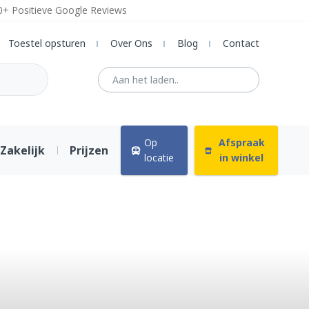
0+ Positieve Google Reviews
Toestel opsturen
Over Ons
Blog
Contact
Op
Afspraak
Zakelijk
Prijzen
locatie
in winkel