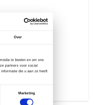
Originele onderdelen
Erkende Apple Reparateur
Gecertificeerde monteurs
Over
Met of zonder afspraak
GEEN data verlies
Meer dan 15 jaar ervaring
 media te bieden en om ons
ze partners voor social
Beste prijs garantie
nformatie die u aan ze heeft
12 maanden garantie
7 dagen open
Marketing
Maak een afspraak