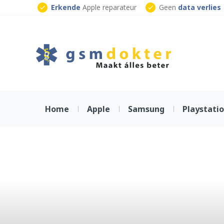
Skip
Erkende
Apple reparateur
Geen
data verlies
to
Klaar
terwijl je wacht
content
Home
Apple
Samsung
Playstati