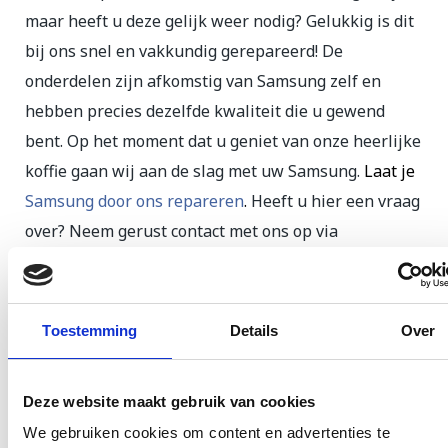
maar heeft u deze gelijk weer nodig? Gelukkig is dit
bij ons snel en vakkundig gerepareerd! De
onderdelen zijn afkomstig van Samsung zelf en
hebben precies dezelfde kwaliteit die u gewend
bent. Op het moment dat u geniet van onze heerlijke
koffie gaan wij aan de slag met uw Samsung.
Laat je
Samsung door ons repareren
.
Heeft u hier een vraag
over? Neem gerust contact met ons op via
ons
contactformulier
of bel naar
010 260 00 28
.
Samsung Reparatie
Toestemming
Details
Over
opsturen?
Bent u niet in de gelegenheid om uw toestel zelf af
Deze website maakt gebruik van cookies
te geven? Ook dit is geen probleem. Stuur uw
We gebruiken cookies om content en advertenties te