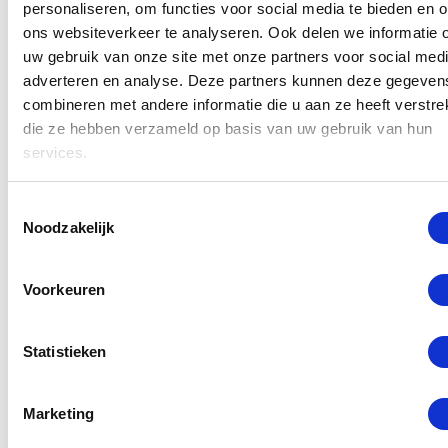
personaliseren, om functies voor social media te bieden en 
Samsung S6 Edge Plus reparatie op met de
ons websiteverkeer te analyseren. Ook delen we informatie 
beschrijving van het probleem en wij sturen het
uw gebruik van onze site met onze partners voor social medi
weer gerepareerd terug. De onderdelen die wij
adverteren en analyse. Deze partners kunnen deze gegeven
gebruiken zijn afkomstig van Samsung zelf en
combineren met andere informatie die u aan ze heeft verstrek
die ze hebben verzameld op basis van uw gebruik van hun
hebben precies dezelfde kwaliteit die u gewend
services.
bent. Heeft u hier een vraag over? Neem gerust
contact met ons op via ons
contactformulier
of bel
Toestemmingsselectie
naar
010 260 00 28
.
Noodzakelijk
Samsung S6 Edge Plus
Voorkeuren
Reparatie verzekeringswerk
Statistieken
Wist u dat de meeste reparatie ook onder uw
inboedel of reisverzekering vallen? Is dit het geval,
Marketing
kom dan langs voor een offerte bij ons filiaal in