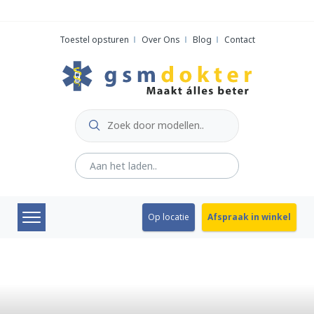
Skip
to
Toestel opsturen
Over Ons
Blog
Contact
content
Op locatie
Afspraak in winkel