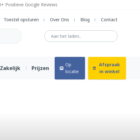
0+ Positieve Google Reviews
Toestel opsturen
Over Ons
Blog
Contact
Op
Afspraak
Zakelijk
Prijzen
locatie
in winkel