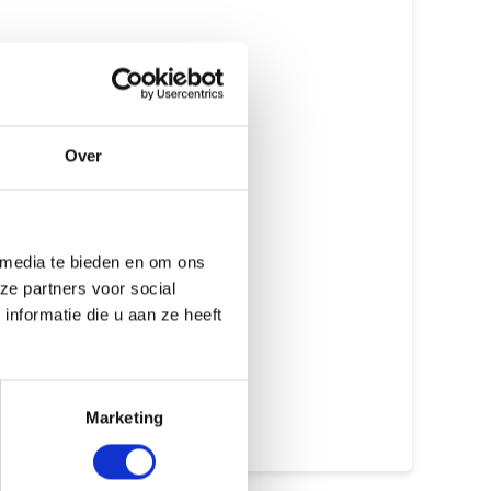
Originele onderdelen
Erkende Apple Reparateur
Gecertificeerde monteurs
Over
Met of zonder afspraak
GEEN data verlies
 media te bieden en om ons
Meer dan 15 jaar ervaring
ze partners voor social
Beste prijs garantie
nformatie die u aan ze heeft
12 maanden garantie
7 dagen open
Marketing
Maak een afspraak