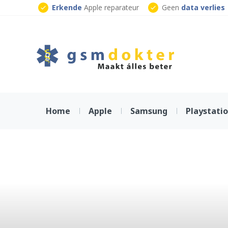
Skip
Erkende
Apple reparateur
Geen
data verlies
to
Klaar
terwijl je wacht
content
Home
Apple
Samsung
Playstati