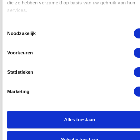
die ze hebben verzameld op basis van uw gebruik van hun
Beste prijs garantie
services.
12 maanden garantie
Toestemmingsselectie
7 dagen open
Noodzakelijk
Maak een afspraak
Voorkeuren
Statistieken
Selecteer een reparatie
Marketing
Alles toestaan
Selectie toestaan