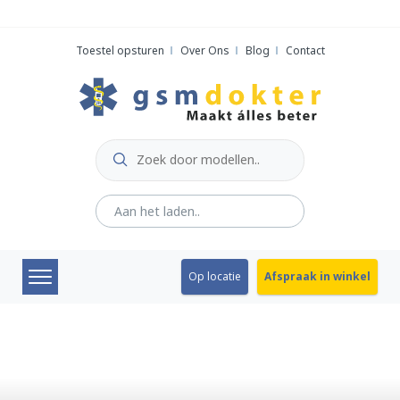
Skip
to
Toestel opsturen
Over Ons
Blog
Contact
content
Op locatie
Afspraak in winkel