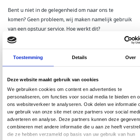
Bent u niet in de gelegenheid om naar ons te
komen? Geen probleem, wij maken namelijk gebruik
van een opstuur service. Hoe werkt dit?
Kies via deze
link
uw toestel
Doorloop de pagina’s
Toestemming
Details
Over
Vul uw gegevens in
Wij krijgen een bevestiging
van uw aanvraag.
Deze website maakt gebruik van cookies
Wij maken een verzendlabel voor u en sturen
We gebruiken cookies om content en advertenties te
deze dan vervolgens naar u door.
personaliseren, om functies voor social media te bieden en 
Print de verzendlabel uit. Plak de label op een
ons websiteverkeer te analyseren. Ook delen we informatie 
verzenddoos (Zorg ervoor dat de telefoon goed
uw gebruik van onze site met onze partners voor social medi
verpakt zit in de doos). Breng deze vervolgens
adverteren en analyse. Deze partners kunnen deze gegeven
combineren met andere informatie die u aan ze heeft verstrek
naar een PostNL punt bij u in de buurt.
die ze hebben verzameld op basis van uw gebruik van hun