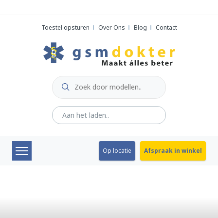
Skip
to
Toestel opsturen
Over Ons
Blog
Contact
content
Op locatie
Afspraak in winkel