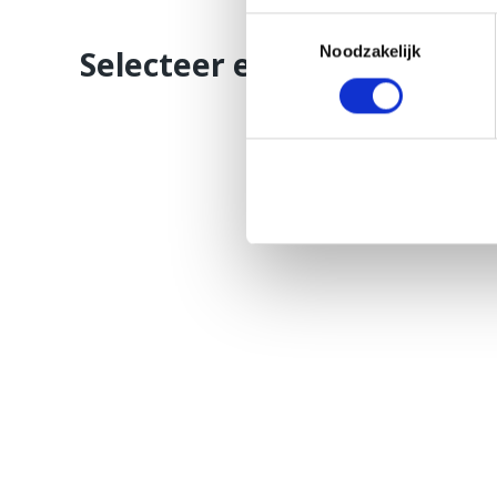
Toestemmingsselectie
Noodzakelijk
Selecteer een reparatie