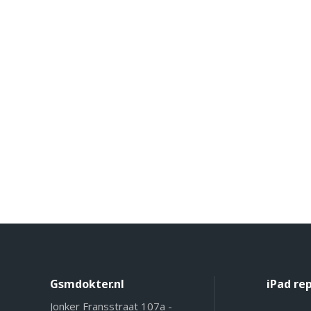
Gsmdokter.nl
iPad re
Jonker Fransstraat 107a -