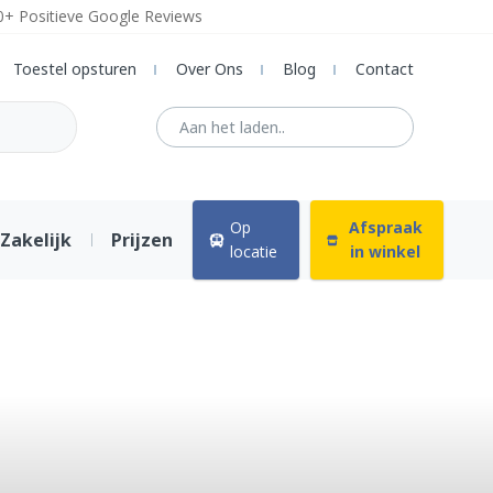
0+ Positieve Google Reviews
Toestel opsturen
Over Ons
Blog
Contact
Op
Afspraak
Zakelijk
Prijzen
locatie
in winkel