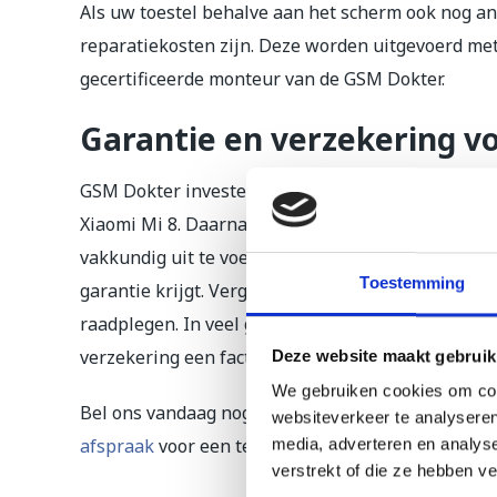
Als uw toestel behalve aan het scherm ook nog an
reparatiekosten zijn. Deze worden uitgevoerd met
gecertificeerde monteur van de GSM Dokter.
Garantie en verzekering vo
GSM Dokter investeert alleen in kwaliteit en geb
Xiaomi Mi 8. Daarnaast zijn al onze monteurs opge
vakkundig uit te voeren. Voor alle reparaties aan
Toestemming
garantie krijgt. Vergeet ook niet om uw inboedel- 
raadplegen. In veel gevallen bent u verzekerd vo
verzekering een factuur of offerte willen ontvang
Deze website maakt gebruik
We gebruiken cookies om cont
Bel ons vandaag nog op
010 260 00 28
voor meer i
websiteverkeer te analyseren
afspraak
voor een telefoon reparatie in Rotterdam
media, adverteren en analys
verstrekt of die ze hebben v