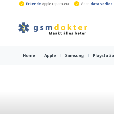
Skip
Erkende
Apple reparateur
Geen
data verlies
to
Klaar
terwijl je wacht
content
Home
Apple
Samsung
Playstati