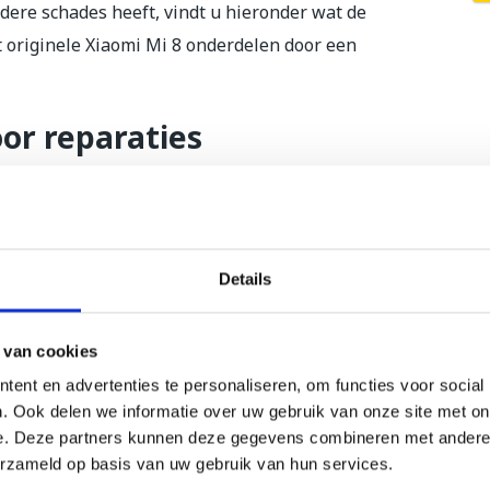
dere schades heeft, vindt u hieronder wat de
 originele Xiaomi Mi 8 onderdelen door een
or reparaties
ruikt originele Xiaomi Mi 8 onderdelen voor uw
leid en gecertificeerd om alle reparaties
 uw Xiaomi Mi 8 geldt dat u bij ons 12 maanden
Details
, aansprakelijkheid- of reisverzekering te
or schade aan uw electronica. Mocht u voor uw
en, dan leveren wij deze uiteraard aan u aan.
 van cookies
ent en advertenties te personaliseren, om functies voor social
nformatie of maak
direct online een
. Ook delen we informatie over uw gebruik van onze site met on
.
e. Deze partners kunnen deze gegevens combineren met andere i
erzameld op basis van uw gebruik van hun services.