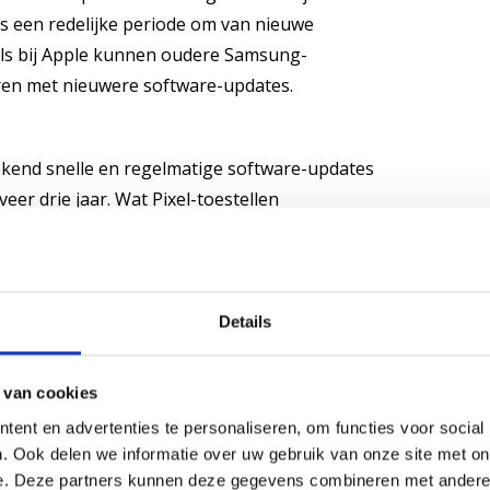
eds een redelijke periode om van nieuwe
 als bij Apple kunnen oudere Samsung-
eren met nieuwere software-updates.
ekend snelle en regelmatige software-updates
er drie jaar. Wat Pixel-toestellen
egang te krijgen tot de nieuwste Android-
n soepele en gestroomlijnde ervaring. Net als
eveiligingsupdates uitgerold om je toestel
Details
 van cookies
e portemonnee maar voor
ent en advertenties te personaliseren, om functies voor social
. Ook delen we informatie over uw gebruik van onze site met on
e. Deze partners kunnen deze gegevens combineren met andere i