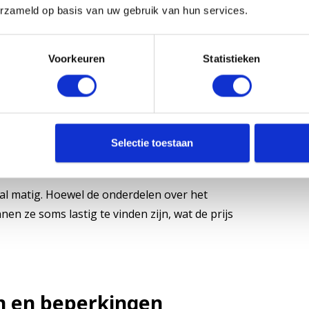
erzameld op basis van uw gebruik van hun services.
mt niet alleen door het gebruik van high-end
aak gepatenteerde technologieën. Een
dan €200 kosten.
Voorkeuren
Statistieken
eestal iets vriendelijker voor je
arheid is van zowel originele als compatibel.
00.
Selectie toestaan
tal matig. Hoewel de onderdelen over het
n ze soms lastig te vinden zijn, wat de prijs
n en beperkingen