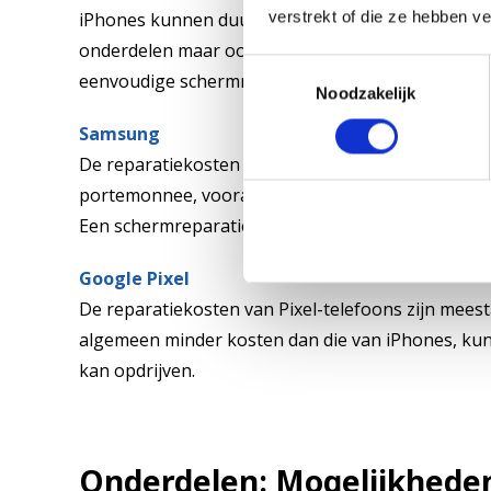
verstrekt of die ze hebben v
iPhones kunnen duur zijn om te repareren. Dit ko
onderdelen maar ook door de geïntegreerde en v
Toestemmingsselectie
eenvoudige schermreparatie kan je al gauw meer 
Noodzakelijk
Samsung
De reparatiekosten voor Samsung-toestellen zijn m
portemonnee, vooral omdat er een brede beschikba
Een schermreparatie kan bijvoorbeeld al vanaf €1
Google Pixel
De reparatiekosten van Pixel-telefoons zijn mees
algemeen minder kosten dan die van iPhones, kunne
kan opdrijven.
Onderdelen: Mogelijkhede