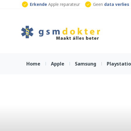
Skip
Erkende
Apple reparateur
Geen
data verlies
to
Klaar
terwijl je wacht
content
Home
Apple
Samsung
Playstati
De gids v