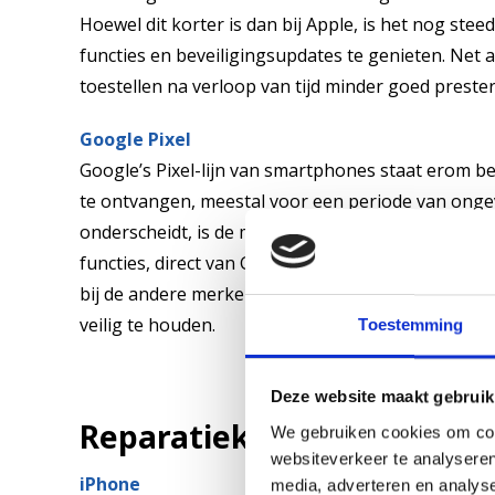
Hoewel dit korter is dan bij Apple, is het nog ste
functies en beveiligingsupdates te genieten. Net
toestellen na verloop van tijd minder goed prest
Google Pixel
Google’s Pixel-lijn van smartphones staat erom b
te ontvangen, meestal voor een periode van ongeve
onderscheidt, is de mogelijkheid om als eerste to
functies, direct van Google zelf. Dit zorgt voor ee
bij de andere merken worden er ook belangrijke b
veilig te houden.
Toestemming
Deze website maakt gebruik
Reparatiekosten: Bereid j
We gebruiken cookies om cont
websiteverkeer te analyseren
iPhone
media, adverteren en analys