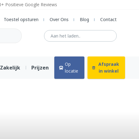
0+ Positieve Google Reviews
Toestel opsturen
Over Ons
Blog
Contact
Op
Afspraak
Zakelijk
Prijzen
locatie
in winkel
ne