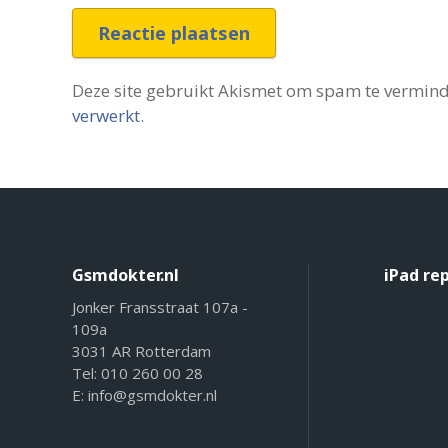
Reactie plaatsen
Deze site gebruikt Akismet om spam te vermin
verwerkt
.
Gsmdokter.nl
iPad re
Jonker Fransstraat 107a -
109a
3031 AR Rotterdam
Tel:
010 260 00 28
E:
info@gsmdokter.nl