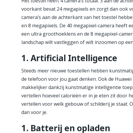
Het toestel heeft 4 camera’s totaal. 3 aan de ach
voorkant bevat 24 megapixels en zorgt dan ook vo
camera’s aan de achterkant van het toestel hebbe
en 8 megapixels. De 40 megapixel-camera heeft e
een ultra groothoeklens en de 8 megapixel-camera
landschap wilt vastleggen of wilt inzoomen op een
1.
Artificial Intelligence
Steeds meer nieuwe toestellen hebben kunstmatige
de telefoon voor jou gaat denken. Ook de Huawei
makkelijker dankzij kunstmatige intelligentie toe
vertellen hoeveel calorieën er in je eten zit door he
vertellen voor welk gebouw of schilderij je staat. 
dan voor je.
1.
Batterij en opladen