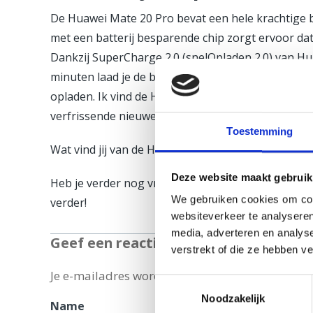
De Huawei Mate 20 Pro bevat een hele krachtige ba
met een batterij besparende chip zorgt ervoor dat
Dankzij SuperCharge 2.0 (snelOpladen 2.0) van Hua
minuten laad je de batterij van nul naar 70 proce
opladen. Ik vind de Huawei Mate 20 Pro zeker een 
verfrissende nieuwe functies.
Toestemming
Wat vind jij van de Huawei Mate 20 Pro?
Deze website maakt gebruik
Heb je verder nog vragen? Kom dan gerust langs bi
We gebruiken cookies om cont
verder!
websiteverkeer te analyseren
media, adverteren en analys
Geef een reactie
verstrekt of die ze hebben v
Je e-mailadres wordt niet gepubliceerd.
Vereist
Toestemmingsselectie
Noodzakelijk
Name