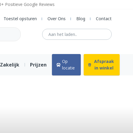
0+ Positieve Google Reviews
Toestel opsturen
Over Ons
Blog
Contact
Op
Afspraak
Zakelijk
Prijzen
locatie
in winkel