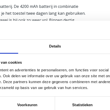
tterij. De 4200 mAh batterij in combinatie
 je het toestel twee dagen lang kan gebruiken.
wei is hij ook zo weer vol. Binnen dertig
nt. Ook kan je de Huawei Mate 20 Pro draadloos
deal het is een nieuw toestel met heel veel
Details
 van cookies
j ons in de winkel. Wij helpen jou graag
ent en advertenties te personaliseren, om functies voor social
. Ook delen we informatie over uw gebruik van onze site met on
e. Deze partners kunnen deze gegevens combineren met andere i
erzameld op basis van uw gebruik van hun services.
e velden zijn gemarkeerd met
*
Voorkeuren
Statistieken