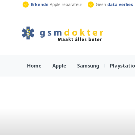
Skip
Erkende
Apple reparateur
Geen
data verlies
to
Klaar
terwijl je wacht
content
Home
Apple
Samsung
Playstati