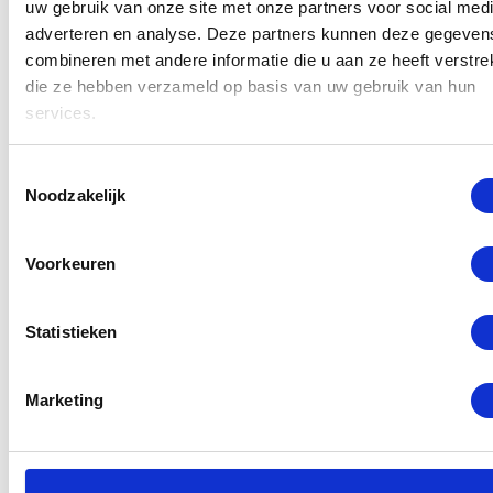
uw gebruik van onze site met onze partners voor social medi
aan uw toestel worden door gecertificeerde
adverteren en analyse. Deze partners kunnen deze gegeven
monteurs uitgevoerd met alleen originele Huawei
combineren met andere informatie die u aan ze heeft verstrek
die ze hebben verzameld op basis van uw gebruik van hun
onderdelen. Stel uw reparatie daarom niet uit en
services.
voorkom ergere schade, kom vandaag nog langs bij
GSM Dokter in Rotterdam Centrum.
Toestemmingsselectie
Noodzakelijk
Lees meer
Voorkeuren
Selecteer een reparatie
Statistieken
Marketing