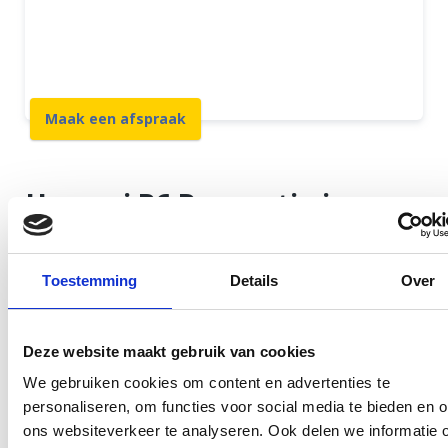
12 maanden garantie
7 dagen open
Maak een afspraak
Huawei P6 Reparatie in
Rotterdam Centrum
Toestemming
Details
Over
U wilt uw toestel snel en goed gerepareerd terug en
daar zorgen wij bij GSM Dokter dagelijks voor.
Sterker nog, u kunt wachten terwijl wij uw Huawei
Deze website maakt gebruik van cookies
vakkundig repareren. Onze winkel biedt voldoende
We gebruiken cookies om content en advertenties te
personaliseren, om functies voor social media te bieden en 
ruimte om op uw toestel te wachten en om te
ons websiteverkeer te analyseren. Ook delen we informatie 
genieten van een lekkere kop koffie. Alle reparaties