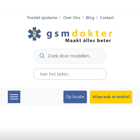
Skip
to
Toestel opsturen
Over Ons
Blog
Contact
content
Op locatie
Afspraak in winkel