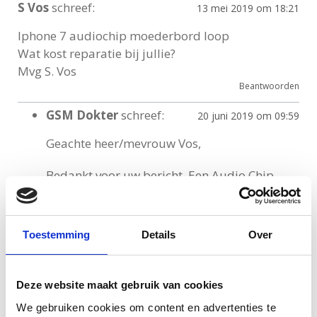
S Vos
schreef:
13 mei 2019 om 18:21
Iphone 7 audiochip moederbord loop
Wat kost reparatie bij jullie?
Mvg S. Vos
Beantwoorden
GSM Dokter
schreef:
20 juni 2019 om 09:59
Geachte heer/mevrouw Vos,
Bedankt voor uw bericht. Een Audio Chip
reparatie kost bij ons €159 dit is inclusief de
montage van een originele onderdeel. U
krijgt hierbij 1 jaar garantie op de vervangen
Toestemming
Details
Over
onderdeel. De reparatie duurt ongeveer 1 a 2
uur. U kunt online een afspraak inplannen
voor de reparatie.
Deze website maakt gebruik van cookies
We gebruiken cookies om content en advertenties te
Met vriendelijke groet,