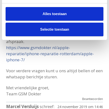
U kunt een afspraak inplannen op onze website en
kunt daarbij kiezen voor onderzoek. Wij gebruiken
uitsluitend originele chip voor de reparatie en
Alles toestaan
bieden hierbij 12 maanden garantie op het
gerepareerde onderdeel.
Selectie toestaan
Klik op de volgende link voor het maken van een
afspraak.
https://www.gsmdokter.nl/apple-
reparatie/iphone-reparatie-rotterdam/apple-
iphone-7/
Voor verdere vragen kunt u ons altijd bellen of een
whatsapp berichtje sturen.
Met vriendelijke groet,
Team GSM Dokter
Beantwoorden
Marcel Versluijs
schreef:
24 november 2019 om 14:46