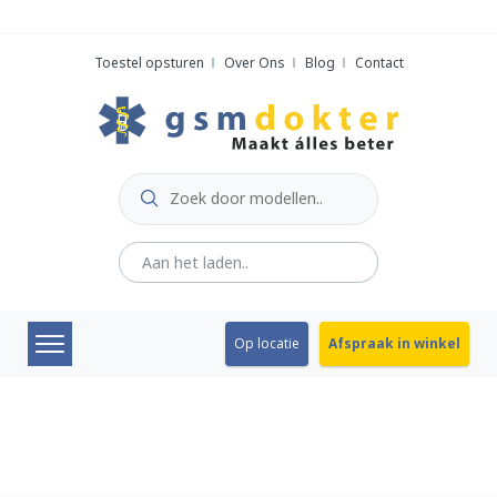
Skip
to
Toestel opsturen
Over Ons
Blog
Contact
content
Op locatie
Afspraak in winkel