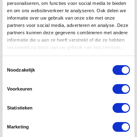
personaliseren, om functies voor social media te bieden
Team GSM Dokter
en om ons websiteverkeer te analyseren. Ook delen we
Beantwoorden
informatie over uw gebruik van onze site met onze
Deniz
schreef:
11 september 2019 om 09:06
partners voor social media, adverteren en analyse. Deze
partners kunnen deze gegevens combineren met andere
Ik denk dat mijn audio chip van mijn iphone 7
informatie die u aan ze heeft verstrekt of die ze hebben
kapot is kan ik vrijdag langs komen om het te
verzameld op basis van uw gebruik van hun services.
laten vervangen en mijn vraag is hoeveel zal dat
mij kosten kwa prijs. Alvast bedankt wacht op een
Toestemmingsselectie
reactie
Noodzakelijk
Beantwoorden
GSM Dokter
schreef:
11 september 2019 om 11:03
Voorkeuren
Beste Deniz,
Bedankt voor uw bericht!
Statistieken
Vervelend dat de Audio niet naar behoren werkt
Marketing
van uw iPhone 7. Zo een chip reparatie kost €159