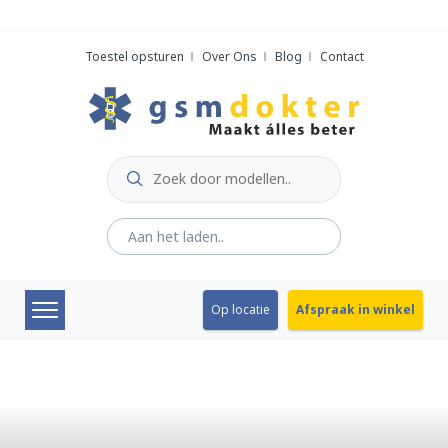
Skip
to
Toestel opsturen
Over Ons
Blog
Contact
content
Op locatie
Afspraak in winkel