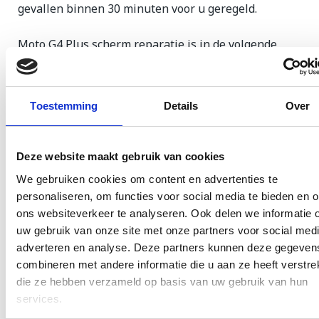
gevallen binnen 30 minuten voor u geregeld.
Moto G4 Plus scherm reparatie is in de volgende
gevallen van toepassing:
Uw scherm laten vervangen wegens een
Toestemming
Details
Over
ongeluk of onjuist gebruik.
Het scherm van uw Motorola is beschadigd
Deze website maakt gebruik van cookies
door drukschade.
We gebruiken cookies om content en advertenties te
Het scherm reageert niet meer en/of uw
personaliseren, om functies voor social media te bieden en 
Motorola blijft volledig zwart.
ons websiteverkeer te analyseren. Ook delen we informatie 
U heeft een vlek op het LCD scherm waardoor
uw gebruik van onze site met onze partners voor social medi
adverteren en analyse. Deze partners kunnen deze gegeven
uw weergave niet meer goed is.
combineren met andere informatie die u aan ze heeft verstrek
die ze hebben verzameld op basis van uw gebruik van hun
Als uw toestel behalve aan het scherm ook nog
services.
andere schades heeft, vindt u hieronder wat de