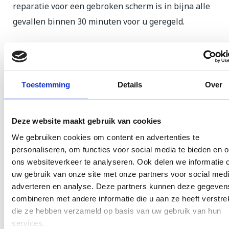
reparatie voor een gebroken scherm is in bijna alle
gevallen binnen 30 minuten voor u geregeld.
Samsung A12 scherm reparatie is in de volgende
gevallen van toepassing:
Toestemming
Details
Over
Uw scherm laten vervangen wegens een
ongeluk of onjuist gebruik.
Het scherm van uw Samsung is beschadigd
Deze website maakt gebruik van cookies
door drukschade.
We gebruiken cookies om content en advertenties te
Het scherm reageert niet meer en/of uw
personaliseren, om functies voor social media te bieden en 
ons websiteverkeer te analyseren. Ook delen we informatie 
Samsung blijft volledig zwart.
uw gebruik van onze site met onze partners voor social medi
U heeft een vlek op het LCD scherm waardoor
adverteren en analyse. Deze partners kunnen deze gegeven
uw weergave niet meer goed is.
combineren met andere informatie die u aan ze heeft verstrek
die ze hebben verzameld op basis van uw gebruik van hun
Als uw toestel behalve aan het scherm ook nog
services.