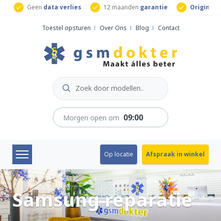
Skip
ur
Geen
data verlies
12 maanden
garantie
Originele
to
Toestel opsturen
Over Ons
Blog
Contact
content
09:00
Morgen open om
Op locatie
Afspraak in winkel
Samsung reparatie