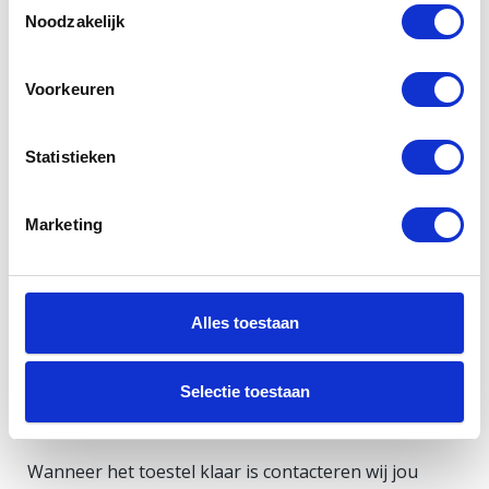
Doorloop de pagina’s
Noodzakelijk
Vul je gegevens in
Wij krijgen een bevesteging
van jouw
Voorkeuren
aanvraag. Wij maken een verzendlabel voor jou
en sturen deze dan vervolgens naar je door.
Statistieken
Print de verzendlabel uit. Plak de label op een
verzenddoos (Zorg ervoor dat de telefoon goed
verpakt zit in de doos). Breng deze vervolgens
Marketing
naar een PostNL punt bij jou in de buurt.
Hoe nu verder?
Alles toestaan
Zodra wij het toestel hebben ontvangen zullen wij
jou contacteren dat deze goed is gearriveerd. Wij
Selectie toestaan
gaan over tot reparatie, onderzoek.
Wanneer het toestel klaar is contacteren wij jou