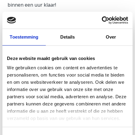
binnen een uur klaar!
Welke Samsung toestellen repareren wij?
Samsung heeft ongelofelijk veel toestellen. Gelukkig
Toestemming
Details
Over
hebben wij monteurs lopen die van ieder toestel
verstand heeft en problemen hierbij snel en gericht
Deze website maakt gebruik van cookies
kan oplossen. Wij repareren dus alle Samsung
toestellen die er zijn!
We gebruiken cookies om content en advertenties te
personaliseren, om functies voor social media te bieden
Onze verzekerde opstuurservice
en om ons websiteverkeer te analyseren. Ook delen we
informatie over uw gebruik van onze site met onze
partners voor social media, adverteren en analyse. Deze
Ben je niet in de gelegenheid om naar ons te komen?
partners kunnen deze gegevens combineren met andere
Geen probleem, wij maken namelijk gebruik van een
informatie die u aan ze heeft verstrekt of die ze hebben
opstuur service. Hoe werkt dit?
verzameld op basis van uw gebruik van hun services.
Kies via deze
link
jouw toestel
Toestemmingsselectie