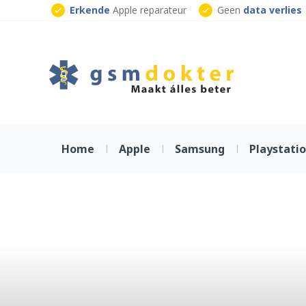
Skip
Erkende
Apple reparateur
Geen
data verlies
to
Klaar
terwijl je wacht
content
Home
Apple
Samsung
Playstati