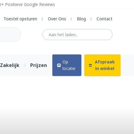
0+ Positieve Google Reviews
Toestel opsturen
Over Ons
Blog
Contact
Op
Afspraak
Zakelijk
Prijzen
locatie
in winkel