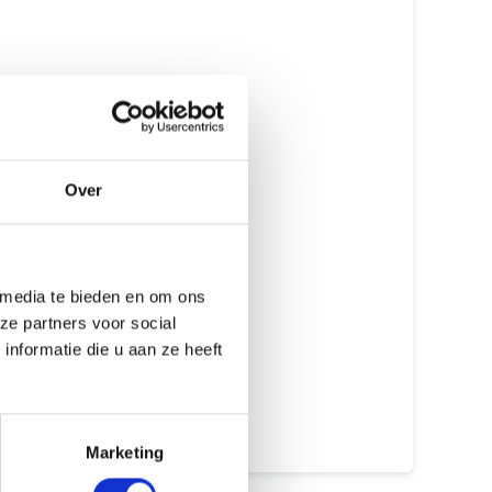
Originele onderdelen
Erkende Apple Reparateur
Gecertificeerde monteurs
Met of zonder afspraak
Over
GEEN data verlies
Meer dan 15 jaar ervaring
 media te bieden en om ons
Beste prijs garantie
ze partners voor social
nformatie die u aan ze heeft
12 maanden garantie
7 dagen open
Marketing
Maak een afspraak