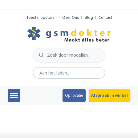
Skip
to
Toestel opsturen
Over Ons
Blog
Contact
content
Op locatie
Afspraak in winkel