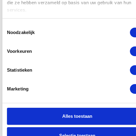
die ze hebben verzameld op basis van uw gebruik van hun
Beste prijs garantie
services.
12 maanden garantie
Toestemmingsselectie
7 dagen open
Noodzakelijk
Maak een afspraak
Voorkeuren
Statistieken
Selecteer een reparatie
Marketing
Alles toestaan
Selectie toestaan